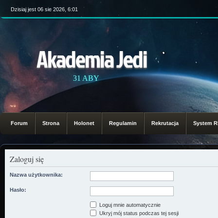
Dzisiaj jest 06 sie 2026, 6:01
Akademia Jedi
31 ABY
Forum
Strona
Holonet
Regulamin
Rekrutacja
System 
Zaloguj się
Nazwa użytkownika:
Hasło:
Loguj mnie automatycznie
Ukryj mój status podczas tej sesji