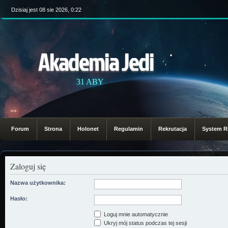
Dzisiaj jest 08 sie 2026, 0:22
Akademia Jedi
31 ABY
Forum
Strona
Holonet
Regulamin
Rekrutacja
System 
Zaloguj się
Nazwa użytkownika:
Hasło:
Loguj mnie automatycznie
Ukryj mój status podczas tej sesji