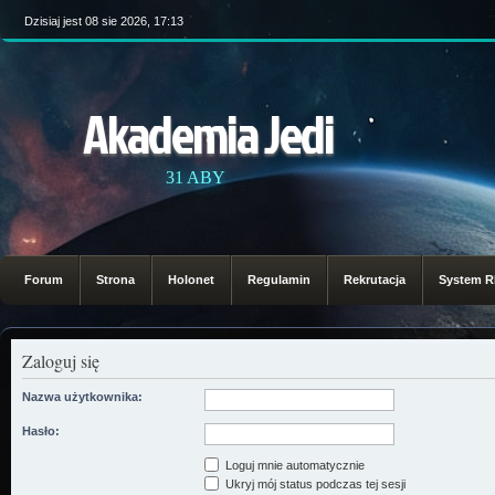
Dzisiaj jest 08 sie 2026, 17:13
Akademia Jedi
31 ABY
Forum
Strona
Holonet
Regulamin
Rekrutacja
System 
Zaloguj się
Nazwa użytkownika:
Hasło:
Loguj mnie automatycznie
Ukryj mój status podczas tej sesji