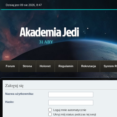
Dzisiaj jest 09 sie 2026, 8:47
Akademia Jedi
31 ABY
Forum
Strona
Holonet
Regulamin
Rekrutacja
System 
Zaloguj się
Nazwa użytkownika:
Hasło:
Loguj mnie automatycznie
Ukryj mój status podczas tej sesji