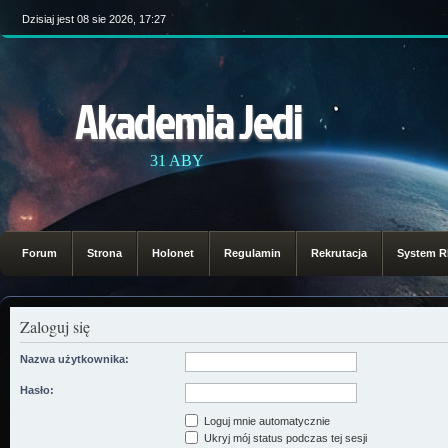
Dzisiaj jest 08 sie 2026, 17:27
Akademia Jedi
31 ABY
Forum
Strona
Holonet
Regulamin
Rekrutacja
System 
Zaloguj się
Nazwa użytkownika:
Hasło:
Loguj mnie automatycznie
Ukryj mój status podczas tej sesji