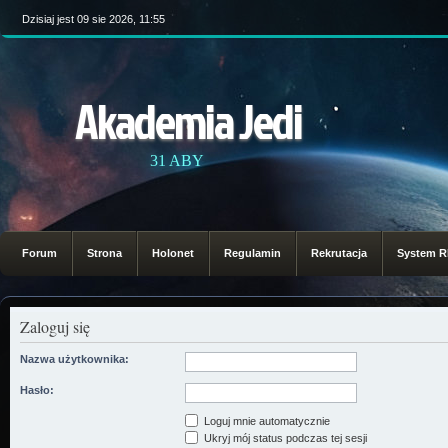
Dzisiaj jest 09 sie 2026, 11:55
Akademia Jedi
31 ABY
Forum
Strona
Holonet
Regulamin
Rekrutacja
System 
Zaloguj się
Nazwa użytkownika:
Hasło:
Loguj mnie automatycznie
Ukryj mój status podczas tej sesji