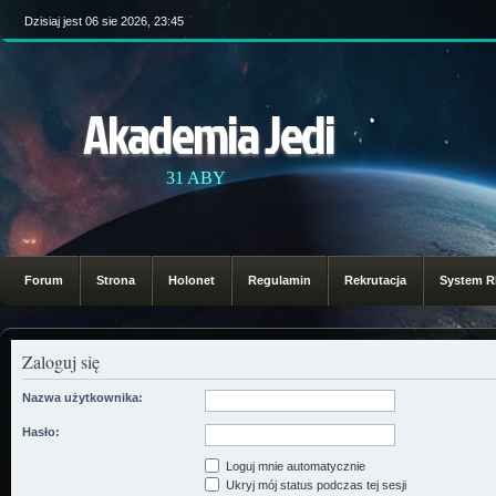
Dzisiaj jest 06 sie 2026, 23:45
Akademia Jedi
31 ABY
Forum
Strona
Holonet
Regulamin
Rekrutacja
System 
Zaloguj się
Nazwa użytkownika:
Hasło:
Loguj mnie automatycznie
Ukryj mój status podczas tej sesji