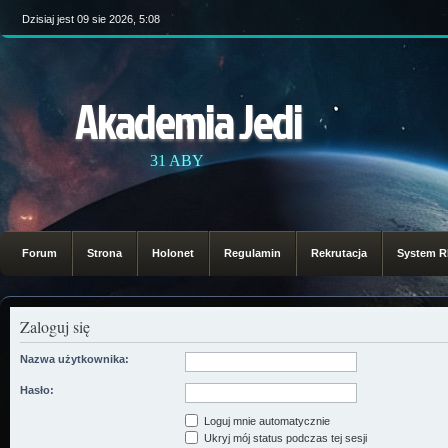
Dzisiaj jest 09 sie 2026, 5:08
Akademia Jedi
31 ABY
Forum
Strona
Holonet
Regulamin
Rekrutacja
System 
Zaloguj się
Nazwa użytkownika:
Hasło:
Loguj mnie automatycznie
Ukryj mój status podczas tej sesji