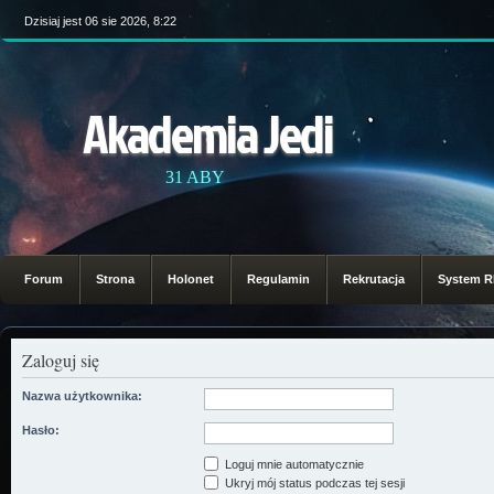
Dzisiaj jest 06 sie 2026, 8:22
Akademia Jedi
31 ABY
Forum
Strona
Holonet
Regulamin
Rekrutacja
System 
Zaloguj się
Nazwa użytkownika:
Hasło:
Loguj mnie automatycznie
Ukryj mój status podczas tej sesji