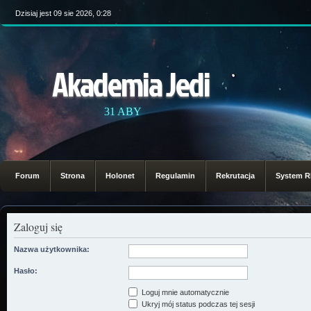
Dzisiaj jest 09 sie 2026, 0:28
Akademia Jedi
31 ABY
Forum
Strona
Holonet
Regulamin
Rekrutacja
System 
Zaloguj się
Nazwa użytkownika:
Hasło:
Loguj mnie automatycznie
Ukryj mój status podczas tej sesji