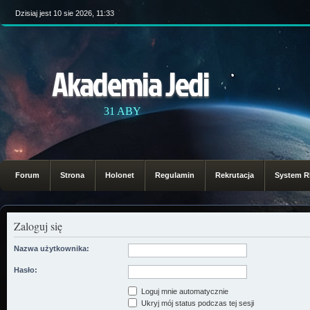
Dzisiaj jest 10 sie 2026, 11:33
Akademia Jedi
31 ABY
Forum
Strona
Holonet
Regulamin
Rekrutacja
System 
Zaloguj się
Nazwa użytkownika:
Hasło:
Loguj mnie automatycznie
Ukryj mój status podczas tej sesji