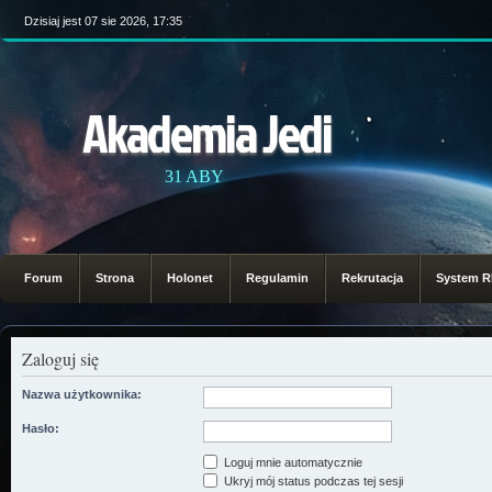
Dzisiaj jest 07 sie 2026, 17:35
Akademia Jedi
31 ABY
Forum
Strona
Holonet
Regulamin
Rekrutacja
System 
Zaloguj się
Nazwa użytkownika:
Hasło:
Loguj mnie automatycznie
Ukryj mój status podczas tej sesji