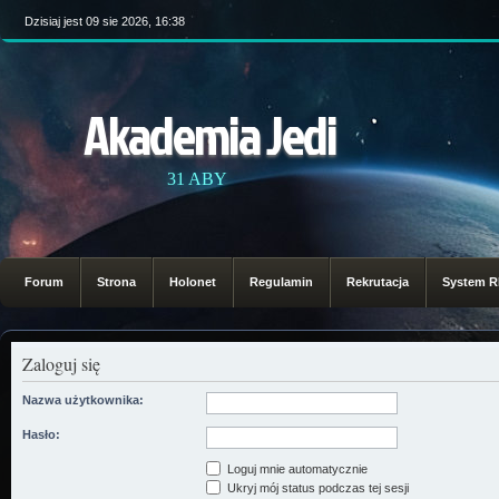
Dzisiaj jest 09 sie 2026, 16:38
Akademia Jedi
31 ABY
Forum
Strona
Holonet
Regulamin
Rekrutacja
System 
Zaloguj się
Nazwa użytkownika:
Hasło:
Loguj mnie automatycznie
Ukryj mój status podczas tej sesji