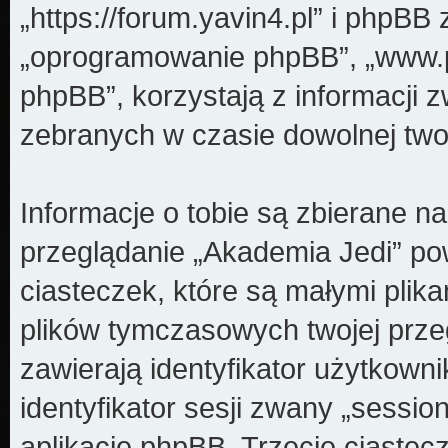
„https://forum.yavin4.pl” i phpBB z
„oprogramowanie phpBB”, „www.
phpBB”, korzystają z informacji z
zebranych w czasie dowolnej twoj
Informacje o tobie są zbierane n
przeglądanie „Akademia Jedi” pow
ciasteczek, które są małymi plik
plików tymczasowych twojej prze
zawierają identyfikator użytkown
identyfikator sesji zwany „sessio
aplikację phpBB. Trzecie ciastec