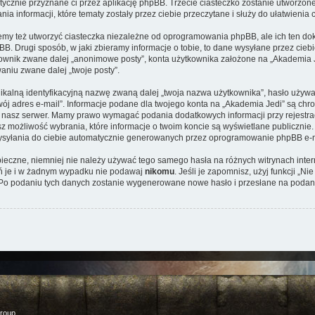
matycznie przyznane ci przez aplikację phpBB. Trzecie ciasteczko zostanie utworzon
a informacji, które tematy zostały przez ciebie przeczytane i służy do ułatwienia c
my też utworzyć ciasteczka niezależne od oprogramowania phpBB, ale ich ten dok
. Drugi sposób, w jaki zbieramy informacje o tobie, to dane wysyłane przez ciebi
wnik zwane dalej „anonimowe posty”, konta użytkownika założone na „Akademia Je
waniu zwane dalej „twoje posty”.
ikalną identyfikacyjną nazwę zwaną dalej „twoja nazwa użytkownika”, hasło używa
twój adres e-mail”. Informacje podane dla twojego konta na „Akademia Jedi” są ch
nasz serwer. Mamy prawo wymagać podania dodatkowych informacji przy rejestracji,
 możliwość wybrania, które informacje o twoim koncie są wyświetlane publicznie
ysyłania do ciebie automatycznie generowanych przez oprogramowanie phpBB e-m
zpieczne, niemniej nie należy używać tego samego hasła na różnych witrynach inte
oń je i w żadnym wypadku nie podawaj
nikomu
. Jeśli je zapomnisz, użyj funkcji „N
 Po podaniu tych danych zostanie wygenerowane nowe hasło i przesłane na podany
roup.