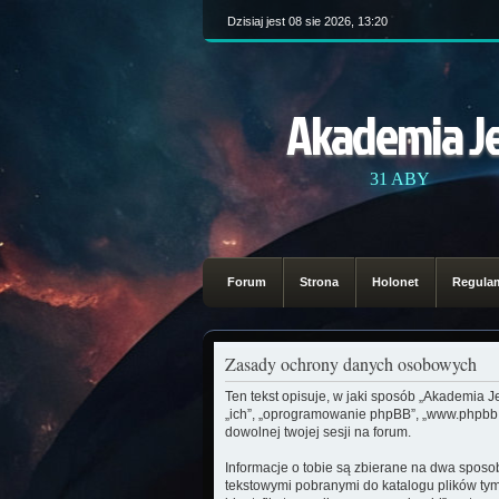
Dzisiaj jest 08 sie 2026, 13:20
Akademia J
31 ABY
Forum
Strona
Holonet
Regula
Zasady ochrony danych osobowych
Ten tekst opisuje, w jaki sposób „Akademia Jed
„ich”, „oprogramowanie phpBB”, „www.phpbb.c
dowolnej twojej sesji na forum.
Informacje o tobie są zbierane na dwa sposob
tekstowymi pobranymi do katalogu plików tym