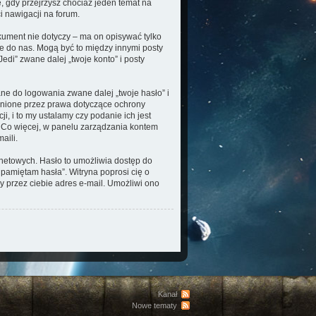
e, gdy przejrzysz chociaż jeden temat na
i nawigacji na forum.
ument nie dotyczy – ma on opisywać tylko
e do nas. Mogą być to między innymi posty
di” zwane dalej „twoje konto” i posty
ne do logowania zwane dalej „twoje hasło” i
ronione przez prawa dotyczące ochrony
 i to my ustalamy czy podanie ich jest
. Co więcej, w panelu zarządzania kontem
aili.
rnetowych. Hasło to umożliwia dostęp do
ie pamiętam hasła”. Witryna poprosi cię o
 przez ciebie adres e-mail. Umożliwi ono
Kanał
Nowe tematy