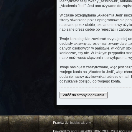
identyfikator sesji zwany „session-id”, auto
„Akademia Jedi”. Jest ono używane do zapisani
W czasie przeglądania „Akademia Jedi” może
strony stworzone przez oprogramowanie phpBB
napisane przez ciebie jako anonimowy użytko
napisane przez ciebie po rejestracji i zalogo
Twoje konto będzie zawierać przynajmniej un
osobisty aktywny adres e-mail zwany dalej „
danych osobowych w państwie, w którym stoi 
konieczne, czy nie. W każdym przypadku masz
masz możliwość włączenia lub wyłączenia w
Twoje hasło jest zaszyfrowane, więc jest be
twojego konta na „Akademia Jedi”, więc chr
podanie nazwy użytkownika i adresu e-mail.
odzyskanie dostępu do twojego konta.
Wróć do strony logowania
Przejdź do:
Indeks witryny
Powered by
phpBB
© 2000, 2002, 2005, 2007 phpBB G