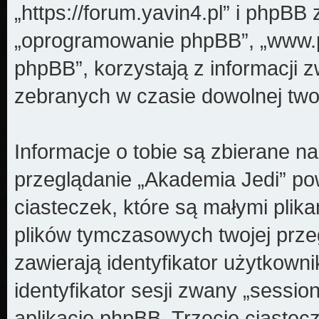
„https://forum.yavin4.pl” i phpBB z
„oprogramowanie phpBB”, „www.
phpBB”, korzystają z informacji z
zebranych w czasie dowolnej twoj
Informacje o tobie są zbierane n
przeglądanie „Akademia Jedi” pow
ciasteczek, które są małymi plik
plików tymczasowych twojej prze
zawierają identyfikator użytkown
identyfikator sesji zwany „sessio
aplikację phpBB. Trzecie ciastec