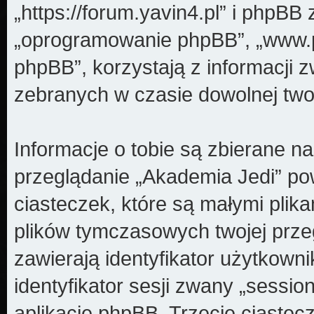
„https://forum.yavin4.pl” i phpBB z
„oprogramowanie phpBB”, „www.
phpBB”, korzystają z informacji z
zebranych w czasie dowolnej twoj
Informacje o tobie są zbierane n
przeglądanie „Akademia Jedi” pow
ciasteczek, które są małymi plik
plików tymczasowych twojej prze
zawierają identyfikator użytkown
identyfikator sesji zwany „sessio
aplikację phpBB. Trzecie ciastec