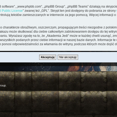
pBB software”, „www.phpbb.com”, „phpBB Group”, „phpBB Teams” działają na skrypcie
l Public License
” zwanej też „GPL”. Skrypt ten jest dostępny do pobrania ze strony
kontrolują tekstów zamieszczanych w internecie za jego pomocą. Więcej informacji 
o charakterze obraźliwym, oszczerczym, propagującym treści niezgodne z polsk
zakazu może skutkować dla ciebie całkowitym zablokowaniem dostępu do tej witryny
iu. Wyrażasz zgodę na to, że „Akademia Jedi” może w każdej chwili usunąć, zmi
wszystkich podanych przez ciebie informacji w naszej bazie danych. Informacje t
ie ponosi odpowiedzialności za włamania do witryny, podczas których może dojść d
roup.