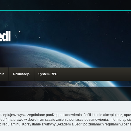
edi
min
Rekrutacja
System RPG
akceptujesz wyszczególnione poniżej postanowienia. Jeśli ich nie akceptujesz, opuś
 Jedi” ma prawo w dowolnym czasie zmienić poniższe postanowienia, informując ci
go regulaminu. Korzystanie z witryny „Akademia Jedi” po zmianach regulaminu ozna