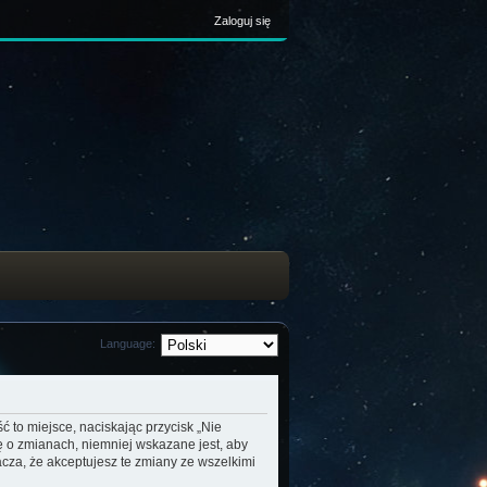
Zaloguj się
Language:
ć to miejsce, naciskając przycisk „Nie
ę o zmianach, niemniej wskazane jest, aby
cza, że akceptujesz te zmiany ze wszelkimi