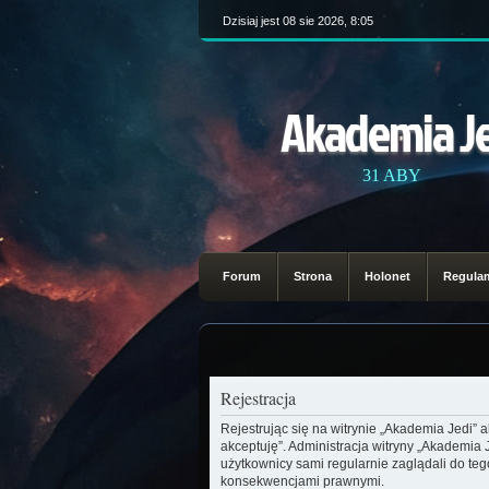
Dzisiaj jest 08 sie 2026, 8:05
Akademia J
31 ABY
Forum
Strona
Holonet
Regula
Rejestracja
Rejestrując się na witrynie „Akademia Jedi” 
akceptuję”. Administracja witryny „Akademia
użytkownicy sami regularnie zaglądali do te
konsekwencjami prawnymi.