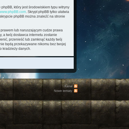
 phpBB, który jest środowiskiem typu witryny
www.phpBB.com
. Skrypt phpBB tylko ułatwia
o skrypcie phpBB można znaleźć na stronie
im prawem lub naruszającym cudze prawa
, a twój dostawca internetu zostanie
enić, przenieść lub zamknąć każdy twój
e nie będą przekazywane nikomu bez twojej
o kradzieży danych.
Kanał
Nowe tematy