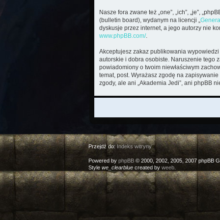
Nasze fora zwane też „one”, „ich”, „je”, „ph
(bulletin board), wydanym na licencji „
Genera
dyskusje przez internet, a jego autorzy nie 
www.phpBB.com/
.
Akceptujesz zakaz publikowania wypowiedzi 
autorskie i dobra osobiste. Naruszenie tego 
powiadomiony o twoim niewłaściwym zachowan
temat, post. Wyrażasz zgodę na zapisywanie 
zgody, ale ani „Akademia Jedi”, ani phpBB n
Przejdź do:
Indeks witryny
Powered by
phpBB
© 2000, 2002, 2005, 2007 phpBB G
Style
we_clearblue
created by
weeb
.