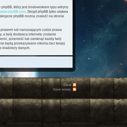
 phpBB, który jest środowiskiem typu witryny
www.phpBB.com
. Skrypt phpBB tylko ułatwia
o skrypcie phpBB można znaleźć na stronie
im prawem lub naruszającym cudze prawa
, a twój dostawca internetu zostanie
enić, przenieść lub zamknąć każdy twój
e nie będą przekazywane nikomu bez twojej
o kradzieży danych.
Kanał
Nowe tematy