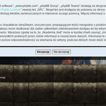
pBB software”, „www.phpbb.com”, „phpBB Group”, „phpBB Teams” działają na skrypcie
l Public License
” zwanej też „GPL”. Skrypt ten jest dostępny do pobrania ze strony
kontrolują tekstów zamieszczanych w internecie za jego pomocą. Więcej informacji 
o charakterze obraźliwym, oszczerczym, propagującym treści niezgodne z polsk
zakazu może skutkować dla ciebie całkowitym zablokowaniem dostępu do tej witryny
iu. Wyrażasz zgodę na to, że „Akademia Jedi” może w każdej chwili usunąć, zmi
wszystkich podanych przez ciebie informacji w naszej bazie danych. Informacje t
ie ponosi odpowiedzialności za włamania do witryny, podczas których może dojść d
roup.