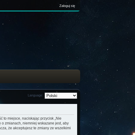
Zaloguj się
Language:
ć to miejsce, naciskając przycisk „Nie
ę o zmianach, niemniej wskazane jest, aby
cza, że akceptujesz te zmiany ze wszelkimi