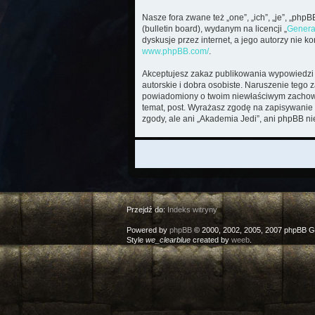
Nasze fora zwane też „one”, „ich”, „je”, „ph
(bulletin board), wydanym na licencji „
Genera
dyskusje przez internet, a jego autorzy nie 
www.phpBB.com/
.
Akceptujesz zakaz publikowania wypowiedzi 
autorskie i dobra osobiste. Naruszenie tego 
powiadomiony o twoim niewłaściwym zachowan
temat, post. Wyrażasz zgodę na zapisywanie 
zgody, ale ani „Akademia Jedi”, ani phpBB n
Przejdź do:
Indeks witryny
Powered by
phpBB
© 2000, 2002, 2005, 2007 phpBB G
Style
we_clearblue
created by
weeb
.