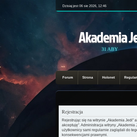
Dzisiaj jest 06 sie 2026, 12:46
Akademia J
31 ABY
Forum
Strona
Holonet
Regula
Rejestracja
Rejestrując się na witrynie „Akademia Jedi” 
akceptuję”. Administracja witryny „Akademia
użytkownicy sami regularnie zaglądali do te
konsekwencjami prawnymi.