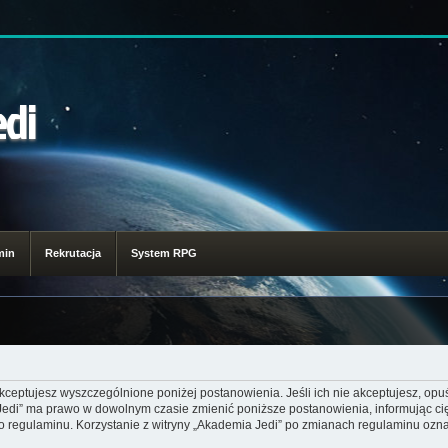
edi
min
Rekrutacja
System RPG
akceptujesz wyszczególnione poniżej postanowienia. Jeśli ich nie akceptujesz, opuś
 Jedi” ma prawo w dowolnym czasie zmienić poniższe postanowienia, informując ci
go regulaminu. Korzystanie z witryny „Akademia Jedi” po zmianach regulaminu ozna