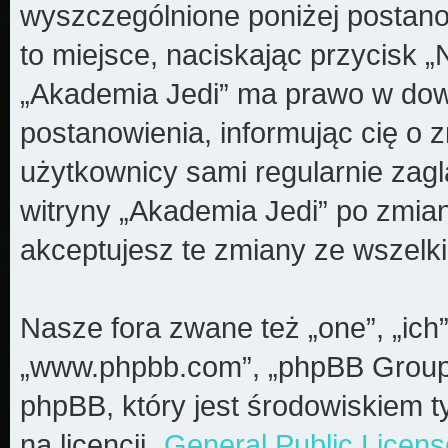
wyszczególnione poniżej postanow
to miejsce, naciskając przycisk „
„Akademia Jedi” ma prawo w dow
postanowienia, informując cię o 
użytkownicy sami regularnie zagl
witryny „Akademia Jedi” po zmia
akceptujesz te zmiany ze wszel
Nasze fora zwane też „one”, „ich”
„www.phpbb.com”, „phpBB Group”
phpBB, który jest środowiskiem t
na licencji „
General Public Licens