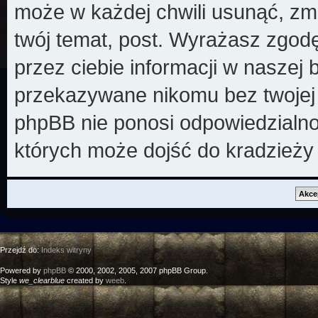
może w każdej chwili usunąć, zm
twój temat, post. Wyrażasz zgod
przez ciebie informacji w naszej 
przekazywane nikomu bez twojej z
phpBB nie ponosi odpowiedzialno
których może dojść do kradzieży
Przejdź do:
Indeks witryny
Powered by
phpBB
© 2000, 2002, 2005, 2007 phpBB Group.
Style
we_clearblue
created by
weeb
.