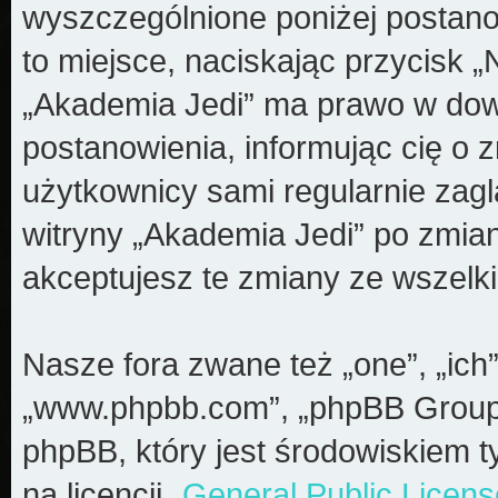
wyszczególnione poniżej postanow
to miejsce, naciskając przycisk „
„Akademia Jedi” ma prawo w dow
postanowienia, informując cię o 
użytkownicy sami regularnie zagl
witryny „Akademia Jedi” po zmia
akceptujesz te zmiany ze wszel
Nasze fora zwane też „one”, „ich”
„www.phpbb.com”, „phpBB Group”
phpBB, który jest środowiskiem t
na licencji „
General Public Licens