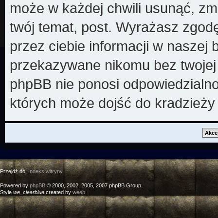
może w każdej chwili usunąć, zm
twój temat, post. Wyrażasz zgod
przez ciebie informacji w naszej 
przekazywane nikomu bez twojej z
phpBB nie ponosi odpowiedzialno
których może dojść do kradzieży
Przejdź do:
Indeks witryny
Powered by
phpBB
© 2000, 2002, 2005, 2007 phpBB Group.
Style
we_clearblue
created by
weeb
.