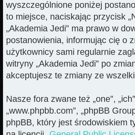
wyszczególnione poniżej postanow
to miejsce, naciskając przycisk „
„Akademia Jedi” ma prawo w dow
postanowienia, informując cię o 
użytkownicy sami regularnie zagl
witryny „Akademia Jedi” po zmia
akceptujesz te zmiany ze wszel
Nasze fora zwane też „one”, „ich”
„www.phpbb.com”, „phpBB Group”
phpBB, który jest środowiskiem t
na licencji „
General Public Licens