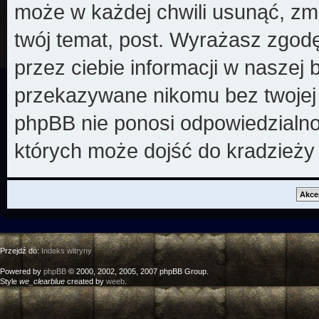
może w każdej chwili usunąć, zm
twój temat, post. Wyrażasz zgod
przez ciebie informacji w naszej 
przekazywane nikomu bez twojej z
phpBB nie ponosi odpowiedzialno
których może dojść do kradzieży
Przejdź do:
Indeks witryny
Powered by
phpBB
© 2000, 2002, 2005, 2007 phpBB Group.
Style
we_clearblue
created by
weeb
.