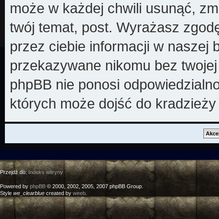
może w każdej chwili usunąć, zm
twój temat, post. Wyrażasz zgod
przez ciebie informacji w naszej 
przekazywane nikomu bez twojej z
phpBB nie ponosi odpowiedzialno
których może dojść do kradzieży
Przejdź do:
Indeks witryny
Powered by
phpBB
© 2000, 2002, 2005, 2007 phpBB Group.
Style
we_clearblue
created by
weeb
.