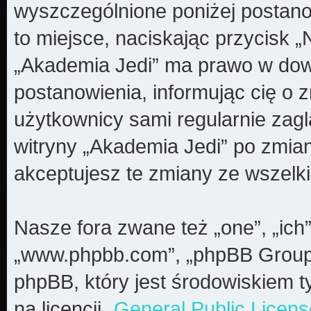
wyszczególnione poniżej postanow
to miejsce, naciskając przycisk „
„Akademia Jedi” ma prawo w dow
postanowienia, informując cię o 
użytkownicy sami regularnie zagl
witryny „Akademia Jedi” po zmia
akceptujesz te zmiany ze wszel
Nasze fora zwane też „one”, „ich”
„www.phpbb.com”, „phpBB Group”
phpBB, który jest środowiskiem t
na licencji „
General Public Licens