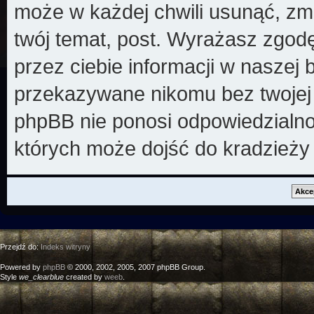
może w każdej chwili usunąć, zm
twój temat, post. Wyrażasz zgod
przez ciebie informacji w naszej 
przekazywane nikomu bez twojej z
phpBB nie ponosi odpowiedzialno
których może dojść do kradzieży
Przejdź do:
Indeks witryny
Powered by
phpBB
© 2000, 2002, 2005, 2007 phpBB Group.
Style
we_clearblue
created by
weeb
.