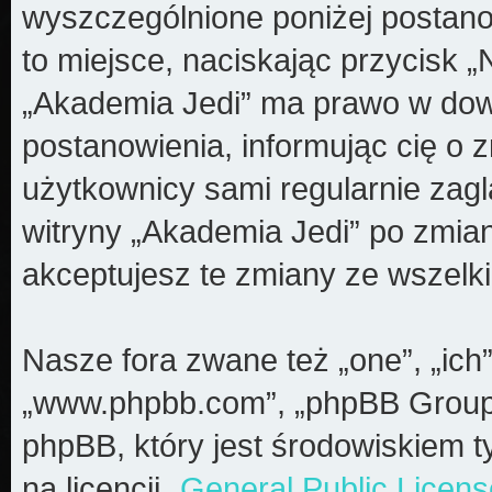
wyszczególnione poniżej postanow
to miejsce, naciskając przycisk „
„Akademia Jedi” ma prawo w dow
postanowienia, informując cię o 
użytkownicy sami regularnie zagl
witryny „Akademia Jedi” po zmia
akceptujesz te zmiany ze wszel
Nasze fora zwane też „one”, „ich”
„www.phpbb.com”, „phpBB Group”
phpBB, który jest środowiskiem t
na licencji „
General Public Licens