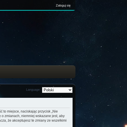
Zaloguj się
Language:
ć to miejsce, naciskając przycisk „Nie
ę o zmianach, niemniej wskazane jest, aby
cza, że akceptujesz te zmiany ze wszelkimi