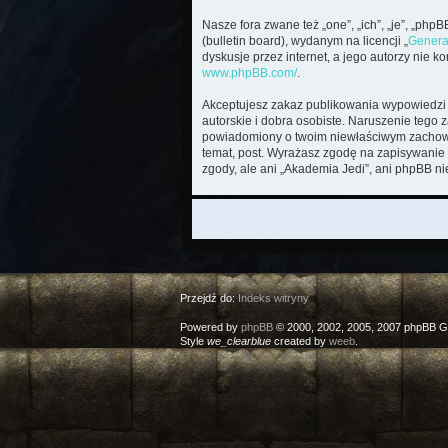
Nasze fora zwane też „one”, „ich”, „je”, „ph
(bulletin board), wydanym na licencji „
Genera
dyskusje przez internet, a jego autorzy nie 
www.phpBB.com/
.
Akceptujesz zakaz publikowania wypowiedzi 
autorskie i dobra osobiste. Naruszenie tego 
powiadomiony o twoim niewłaściwym zachowan
temat, post. Wyrażasz zgodę na zapisywanie 
zgody, ale ani „Akademia Jedi”, ani phpBB n
Przejdź do:
Indeks witryny
Powered by
phpBB
© 2000, 2002, 2005, 2007 phpBB G
Style
we_clearblue
created by
weeb
.