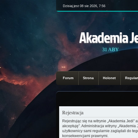
Dzisiaj jest 08 sie 2026, 7:56
Akademia J
31 ABY
Forum
Strona
Holonet
Regula
Rejestracja
Rejestrując się na witrynie „Akademia Jedi” 
akceptuję”. Administracja witryny „Akademia
użytkownicy sami regularnie zaglądali do te
konsekwencjami prawnymi.