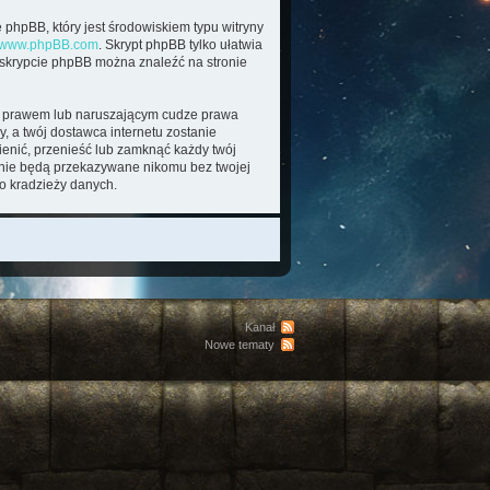
 phpBB, który jest środowiskiem typu witryny
www.phpBB.com
. Skrypt phpBB tylko ułatwia
o skrypcie phpBB można znaleźć na stronie
im prawem lub naruszającym cudze prawa
, a twój dostawca internetu zostanie
enić, przenieść lub zamknąć każdy twój
e nie będą przekazywane nikomu bez twojej
o kradzieży danych.
Kanał
Nowe tematy