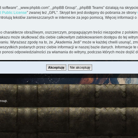
pBB software”, „www.phpbb.com”, „phpBB Group”, „phpBB Teams” działają na skrypcie
l Public License
” zwanej też „GPL”. Skrypt ten jest dostępny do pobrania ze strony
kontrolują tekstów zamieszczanych w internecie za jego pomocą. Więcej informacji 
o charakterze obraźliwym, oszczerczym, propagującym treści niezgodne z polsk
zakazu może skutkować dla ciebie całkowitym zablokowaniem dostępu do tej witryny
iu. Wyrażasz zgodę na to, że „Akademia Jedi” może w każdej chwili usunąć, zmi
wszystkich podanych przez ciebie informacji w naszej bazie danych. Informacje t
ie ponosi odpowiedzialności za włamania do witryny, podczas których może dojść d
roup.