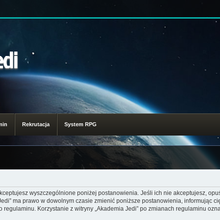
edi
min
Rekrutacja
System RPG
akceptujesz wyszczególnione poniżej postanowienia. Jeśli ich nie akceptujesz, opuś
 Jedi” ma prawo w dowolnym czasie zmienić poniższe postanowienia, informując ci
go regulaminu. Korzystanie z witryny „Akademia Jedi” po zmianach regulaminu ozna