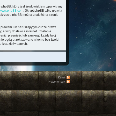
 phpBB, który jest środowiskiem typu witryny
www.phpBB.com
. Skrypt phpBB tylko ułatwia
o skrypcie phpBB można znaleźć na stronie
im prawem lub naruszającym cudze prawa
, a twój dostawca internetu zostanie
enić, przenieść lub zamknąć każdy twój
e nie będą przekazywane nikomu bez twojej
o kradzieży danych.
Kanał
Nowe tematy