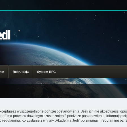
edi
min
Rekrutacja
System RPG
akceptujesz wyszczególnione poniżej postanowienia. Jeśli ich nie akceptujesz, opuś
 Jedi” ma prawo w dowolnym czasie zmienić poniższe postanowienia, informując ci
go regulaminu. Korzystanie z witryny „Akademia Jedi” po zmianach regulaminu ozna