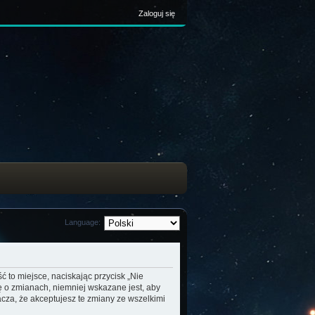
Zaloguj się
Language:
ć to miejsce, naciskając przycisk „Nie
ę o zmianach, niemniej wskazane jest, aby
cza, że akceptujesz te zmiany ze wszelkimi