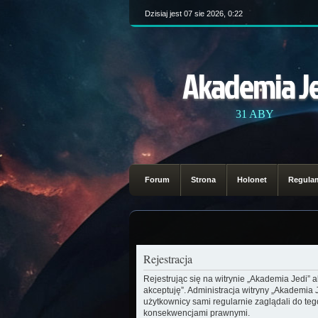
Dzisiaj jest 07 sie 2026, 0:22
Akademia J
31 ABY
Forum
Strona
Holonet
Regula
Rejestracja
Rejestrując się na witrynie „Akademia Jedi” 
akceptuję”. Administracja witryny „Akademia
użytkownicy sami regularnie zaglądali do te
konsekwencjami prawnymi.