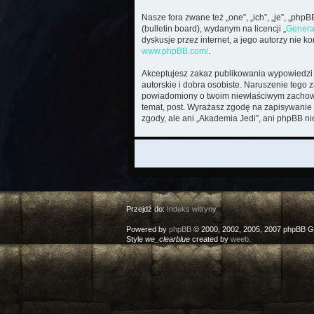
Nasze fora zwane też „one”, „ich”, „je”, „ph
(bulletin board), wydanym na licencji „
Genera
dyskusje przez internet, a jego autorzy nie 
www.phpBB.com/
.
Akceptujesz zakaz publikowania wypowiedzi 
autorskie i dobra osobiste. Naruszenie tego 
powiadomiony o twoim niewłaściwym zachowan
temat, post. Wyrażasz zgodę na zapisywanie 
zgody, ale ani „Akademia Jedi”, ani phpBB n
Przejdź do:
Indeks witryny
Powered by
phpBB
© 2000, 2002, 2005, 2007 phpBB G
Style
we_clearblue
created by
weeb
.