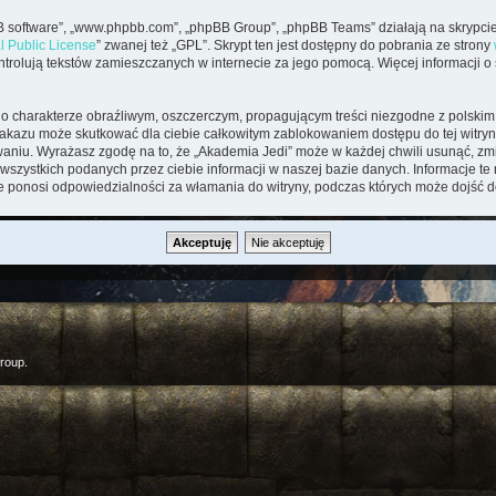
pBB software”, „www.phpbb.com”, „phpBB Group”, „phpBB Teams” działają na skrypcie
l Public License
” zwanej też „GPL”. Skrypt ten jest dostępny do pobrania ze strony
kontrolują tekstów zamieszczanych w internecie za jego pomocą. Więcej informacji 
o charakterze obraźliwym, oszczerczym, propagującym treści niezgodne z polsk
zakazu może skutkować dla ciebie całkowitym zablokowaniem dostępu do tej witryny
iu. Wyrażasz zgodę na to, że „Akademia Jedi” może w każdej chwili usunąć, zmi
wszystkich podanych przez ciebie informacji w naszej bazie danych. Informacje t
ie ponosi odpowiedzialności za włamania do witryny, podczas których może dojść d
roup.