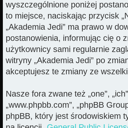
wyszczególnione poniżej postanow
to miejsce, naciskając przycisk „
„Akademia Jedi” ma prawo w dow
postanowienia, informując cię o 
użytkownicy sami regularnie zagl
witryny „Akademia Jedi” po zmia
akceptujesz te zmiany ze wszel
Nasze fora zwane też „one”, „ich”
„www.phpbb.com”, „phpBB Group”
phpBB, który jest środowiskiem t
na licencji „
General Public Licens