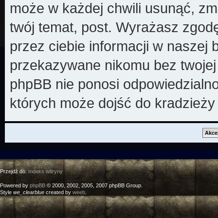
może w każdej chwili usunąć, zm
twój temat, post. Wyrażasz zgod
przez ciebie informacji w naszej 
przekazywane nikomu bez twojej z
phpBB nie ponosi odpowiedzialno
których może dojść do kradzieży
Przejdź do:
Indeks witryny
Powered by
phpBB
© 2000, 2002, 2005, 2007 phpBB Group.
Style
we_clearblue
created by
weeb
.