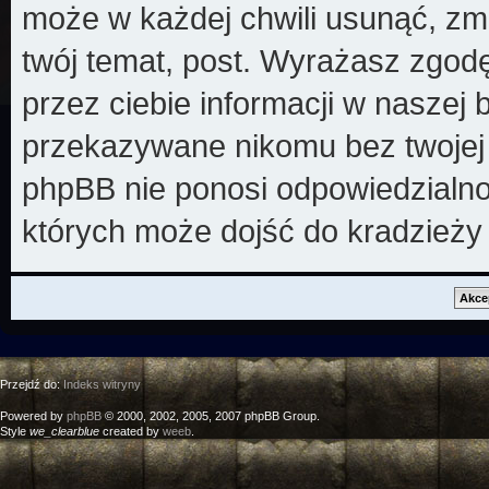
może w każdej chwili usunąć, zm
twój temat, post. Wyrażasz zgod
przez ciebie informacji w naszej 
przekazywane nikomu bez twojej z
phpBB nie ponosi odpowiedzialno
których może dojść do kradzieży
Przejdź do:
Indeks witryny
Powered by
phpBB
© 2000, 2002, 2005, 2007 phpBB Group.
Style
we_clearblue
created by
weeb
.