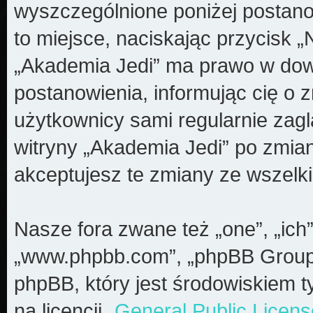
wyszczególnione poniżej postanow
to miejsce, naciskając przycisk „
„Akademia Jedi” ma prawo w dow
postanowienia, informując cię o 
użytkownicy sami regularnie zagl
witryny „Akademia Jedi” po zmia
akceptujesz te zmiany ze wszel
Nasze fora zwane też „one”, „ich”
„www.phpbb.com”, „phpBB Group”
phpBB, który jest środowiskiem t
na licencji „
General Public Licens