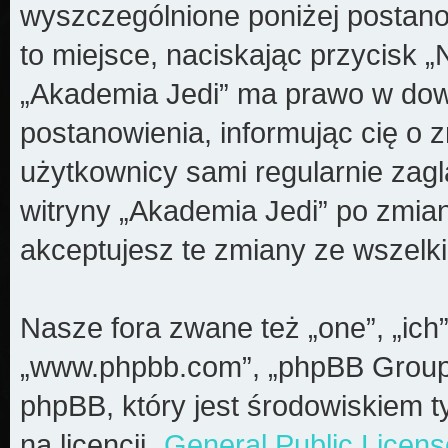
wyszczególnione poniżej postanow
to miejsce, naciskając przycisk „
„Akademia Jedi” ma prawo w dow
postanowienia, informując cię o 
użytkownicy sami regularnie zagl
witryny „Akademia Jedi” po zmia
akceptujesz te zmiany ze wszel
Nasze fora zwane też „one”, „ich”
„www.phpbb.com”, „phpBB Group”
phpBB, który jest środowiskiem t
na licencji „
General Public Licens