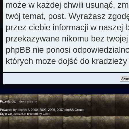
może w każdej chwili usunąć, zm
twój temat, post. Wyrażasz zgod
przez ciebie informacji w naszej 
przekazywane nikomu bez twojej z
phpBB nie ponosi odpowiedzialno
których może dojść do kradzieży
Przejdź do:
Indeks witryny
Powered by
phpBB
© 2000, 2002, 2005, 2007 phpBB Group.
Style
we_clearblue
created by
weeb
.