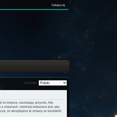
Zaloguj się
Language:
ć to miejsce, naciskając przycisk „Nie
ę o zmianach, niemniej wskazane jest, aby
cza, że akceptujesz te zmiany ze wszelkimi