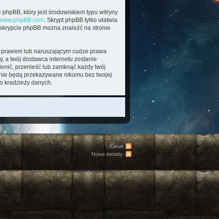
 phpBB, który jest środowiskiem typu witryny
www.phpBB.com
. Skrypt phpBB tylko ułatwia
o skrypcie phpBB można znaleźć na stronie
im prawem lub naruszającym cudze prawa
, a twój dostawca internetu zostanie
enić, przenieść lub zamknąć każdy twój
e nie będą przekazywane nikomu bez twojej
o kradzieży danych.
Kanał
Nowe tematy