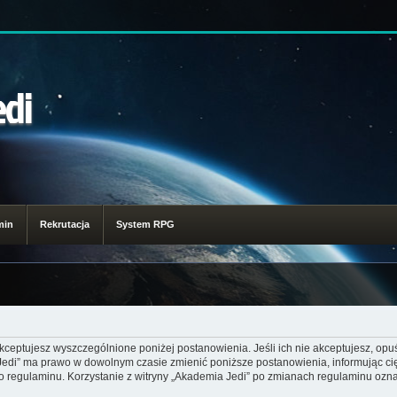
edi
min
Rekrutacja
System RPG
akceptujesz wyszczególnione poniżej postanowienia. Jeśli ich nie akceptujesz, opuś
 Jedi” ma prawo w dowolnym czasie zmienić poniższe postanowienia, informując ci
go regulaminu. Korzystanie z witryny „Akademia Jedi” po zmianach regulaminu ozna