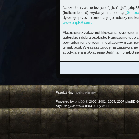
Nasze fora zwane też „one”, „ich”, „je”, „ph
(bulletin board), wydanym na licencji „
Genera
dyskusje przez internet, a jego autorzy nie 
www.phpBB.com/
.
Akceptujesz zakaz publikowania wypowiedzi 
autorskie i dobra osobiste. Naruszenie tego 
powiadomiony o twoim niewłaściwym zachowan
temat, post. Wyrażasz zgodę na zapisywanie 
zgody, ale ani „Akademia Jedi”, ani phpBB n
Przejdź do:
Indeks witryny
Powered by
phpBB
© 2000, 2002, 2005, 2007 phpBB G
Style
we_clearblue
created by
weeb
.