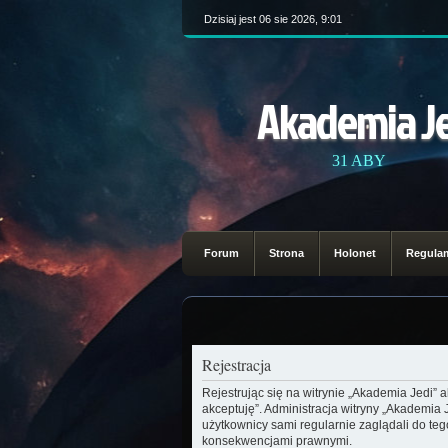
Dzisiaj jest 06 sie 2026, 9:01
Akademia J
31 ABY
Forum
Strona
Holonet
Regula
Rejestracja
Rejestrując się na witrynie „Akademia Jedi” 
akceptuję”. Administracja witryny „Akademia
użytkownicy sami regularnie zaglądali do te
konsekwencjami prawnymi.