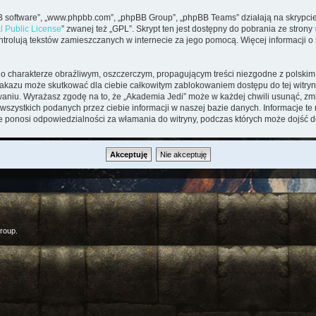
pBB software”, „www.phpbb.com”, „phpBB Group”, „phpBB Teams” działają na skrypcie
l Public License
” zwanej też „GPL”. Skrypt ten jest dostępny do pobrania ze strony
kontrolują tekstów zamieszczanych w internecie za jego pomocą. Więcej informacji 
o charakterze obraźliwym, oszczerczym, propagującym treści niezgodne z polsk
zakazu może skutkować dla ciebie całkowitym zablokowaniem dostępu do tej witryny
iu. Wyrażasz zgodę na to, że „Akademia Jedi” może w każdej chwili usunąć, zmi
wszystkich podanych przez ciebie informacji w naszej bazie danych. Informacje t
ie ponosi odpowiedzialności za włamania do witryny, podczas których może dojść d
roup.