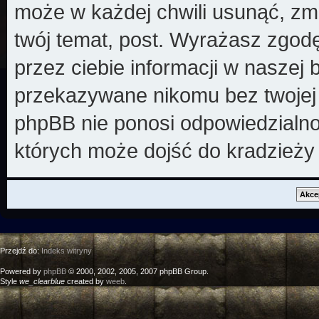
może w każdej chwili usunąć, zm
twój temat, post. Wyrażasz zgod
przez ciebie informacji w naszej 
przekazywane nikomu bez twojej z
phpBB nie ponosi odpowiedzialno
których może dojść do kradzieży
Przejdź do:
Indeks witryny
Powered by
phpBB
© 2000, 2002, 2005, 2007 phpBB Group.
Style
we_clearblue
created by
weeb
.