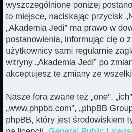
wyszczególnione poniżej postanow
to miejsce, naciskając przycisk „
„Akademia Jedi” ma prawo w dow
postanowienia, informując cię o 
użytkownicy sami regularnie zagl
witryny „Akademia Jedi” po zmia
akceptujesz te zmiany ze wszel
Nasze fora zwane też „one”, „ich”
„www.phpbb.com”, „phpBB Group”
phpBB, który jest środowiskiem t
na licencji „
General Public Licens