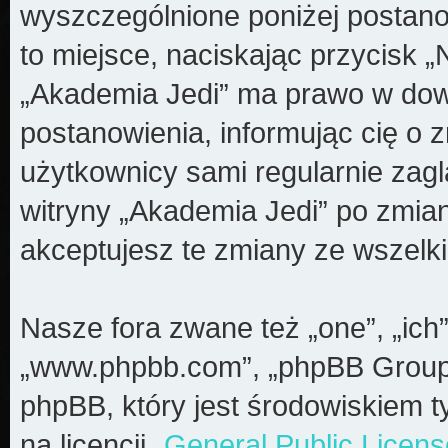
wyszczególnione poniżej postanow
to miejsce, naciskając przycisk „
„Akademia Jedi” ma prawo w dow
postanowienia, informując cię o 
użytkownicy sami regularnie zagl
witryny „Akademia Jedi” po zmia
akceptujesz te zmiany ze wszel
Nasze fora zwane też „one”, „ich”
„www.phpbb.com”, „phpBB Group”
phpBB, który jest środowiskiem t
na licencji „
General Public Licens