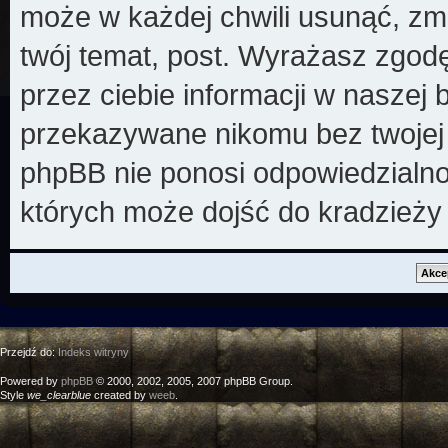
może w każdej chwili usunąć, zm
twój temat, post. Wyrażasz zgod
przez ciebie informacji w naszej 
przekazywane nikomu bez twojej z
phpBB nie ponosi odpowiedzialno
których może dojść do kradzieży
Przejdź do:
Indeks witryny
Powered by
phpBB
© 2000, 2002, 2005, 2007 phpBB Group.
Style
we_clearblue
created by
weeb
.