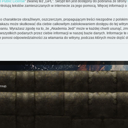
l Public License
” zwanej też „GPL”. Skrypt ten jest dostępny do pobrania ze strony
kontrolują tekstów zamieszczanych w internecie za jego pomocą. Więcej informacji 
o charakterze obraźliwym, oszczerczym, propagującym treści niezgodne z polsk
zakazu może skutkować dla ciebie całkowitym zablokowaniem dostępu do tej witryny
iu. Wyrażasz zgodę na to, że „Akademia Jedi” może w każdej chwili usunąć, zmi
wszystkich podanych przez ciebie informacji w naszej bazie danych. Informacje t
ie ponosi odpowiedzialności za włamania do witryny, podczas których może dojść d
roup.