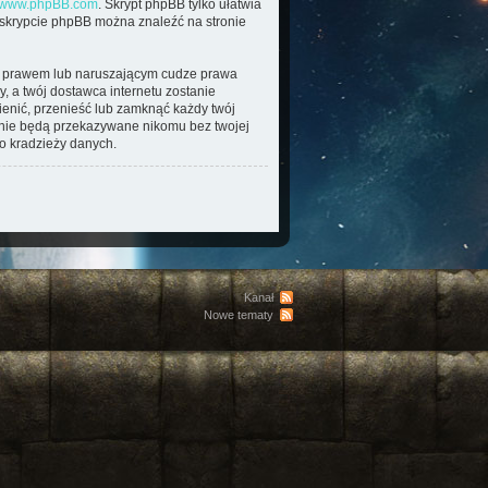
www.phpBB.com
. Skrypt phpBB tylko ułatwia
o skrypcie phpBB można znaleźć na stronie
im prawem lub naruszającym cudze prawa
, a twój dostawca internetu zostanie
enić, przenieść lub zamknąć każdy twój
e nie będą przekazywane nikomu bez twojej
o kradzieży danych.
Kanał
Nowe tematy