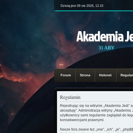
Dzisiaj jest 09 sie 2026, 12:15
Akademia J
31 ABY
Forum
Strona
Holonet
Regula
Regulamin
Rejestrując się na witrynie „Akademia Jedi” 
akceptuję”. Administracja witryny „Akademia
użytkownicy sami regularnie zaglądali do te
konsekwencjami prawnymi.
Nasze fora zwane też „one”, „ich”, „je”, „ph