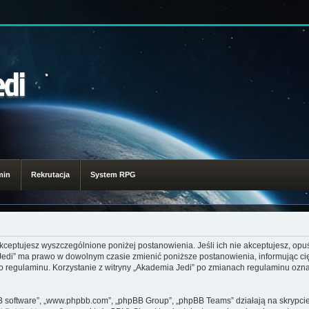
edi
min
Rekrutacja
System RPG
akceptujesz wyszczególnione poniżej postanowienia. Jeśli ich nie akceptujesz, opuś
 Jedi” ma prawo w dowolnym czasie zmienić poniższe postanowienia, informując ci
go regulaminu. Korzystanie z witryny „Akademia Jedi” po zmianach regulaminu ozna
pBB software”, „www.phpbb.com”, „phpBB Group”, „phpBB Teams” działają na skrypcie