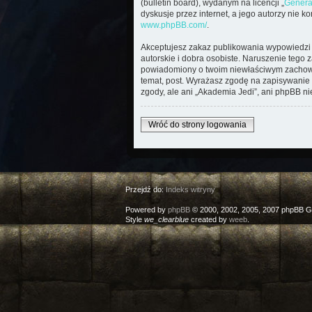
(bulletin board), wydanym na licencji „
Genera
dyskusje przez internet, a jego autorzy nie 
www.phpBB.com/
.
Akceptujesz zakaz publikowania wypowiedzi 
autorskie i dobra osobiste. Naruszenie tego 
powiadomiony o twoim niewłaściwym zachowan
temat, post. Wyrażasz zgodę na zapisywanie 
zgody, ale ani „Akademia Jedi”, ani phpBB n
Wróć do strony logowania
Przejdź do:
Indeks witryny
Powered by
phpBB
© 2000, 2002, 2005, 2007 phpBB G
Style
we_clearblue
created by
weeb
.