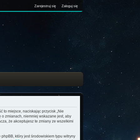
Zarejestruj się
Zaloguj się
ć to miejsce, naciskając przycisk „Nie
ę o zmianach, niemniej wskazane jest, aby
cza, że akceptujesz te zmiany ze wszelkimi
 phpBB, który jest środowiskiem typu witryny