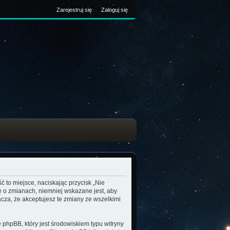
Zarejestruj się
Zaloguj się
ć to miejsce, naciskając przycisk „Nie
ę o zmianach, niemniej wskazane jest, aby
cza, że akceptujesz te zmiany ze wszelkimi
 phpBB, który jest środowiskiem typu witryny