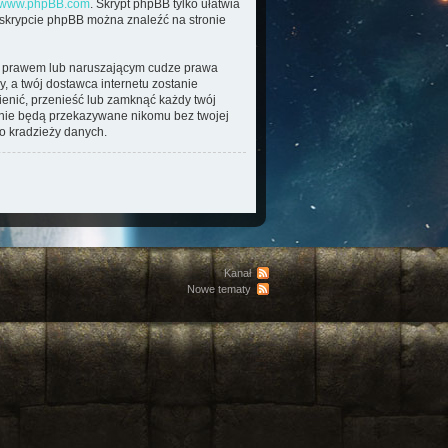
www.phpBB.com
. Skrypt phpBB tylko ułatwia
o skrypcie phpBB można znaleźć na stronie
im prawem lub naruszającym cudze prawa
, a twój dostawca internetu zostanie
enić, przenieść lub zamknąć każdy twój
e nie będą przekazywane nikomu bez twojej
o kradzieży danych.
Kanał
Nowe tematy