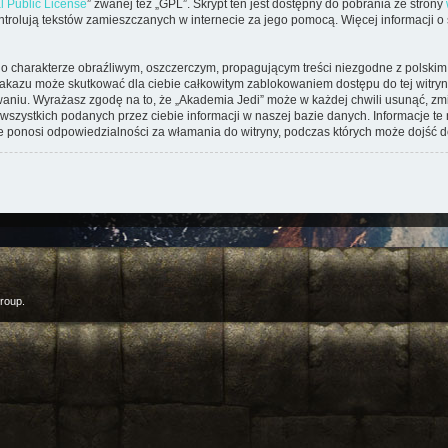
l Public License
” zwanej też „GPL”. Skrypt ten jest dostępny do pobrania ze strony
kontrolują tekstów zamieszczanych w internecie za jego pomocą. Więcej informacji 
o charakterze obraźliwym, oszczerczym, propagującym treści niezgodne z polsk
zakazu może skutkować dla ciebie całkowitym zablokowaniem dostępu do tej witryny
iu. Wyrażasz zgodę na to, że „Akademia Jedi” może w każdej chwili usunąć, zmi
wszystkich podanych przez ciebie informacji w naszej bazie danych. Informacje t
ie ponosi odpowiedzialności za włamania do witryny, podczas których może dojść d
roup.