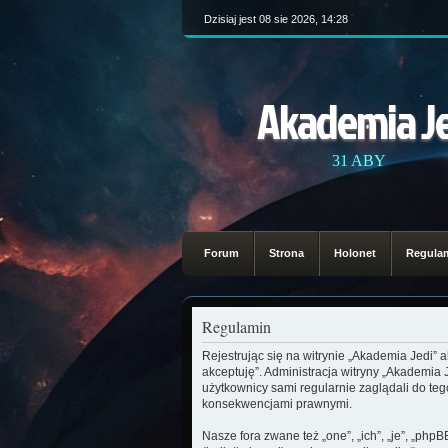
Dzisiaj jest 08 sie 2026, 14:28
Akademia J
31 ABY
Forum
Strona
Holonet
Regula
Regulamin
Rejestrując się na witrynie „Akademia Jedi” 
akceptuję”. Administracja witryny „Akademia
użytkownicy sami regularnie zaglądali do te
konsekwencjami prawnymi.
Nasze fora zwane też „one”, „ich”, „je”, „ph