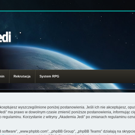
edi
min
Rekrutacja
System RPG
akceptujesz wyszczególnione poniżej postanowienia. Jeśli ich nie akceptujesz, opuś
 Jedi” ma prawo w dowolnym czasie zmienić poniższe postanowienia, informując ci
go regulaminu. Korzystanie z witryny „Akademia Jedi” po zmianach regulaminu ozna
pBB software”, „www.phpbb.com”, „phpBB Group”, „phpBB Teams” działają na skrypcie