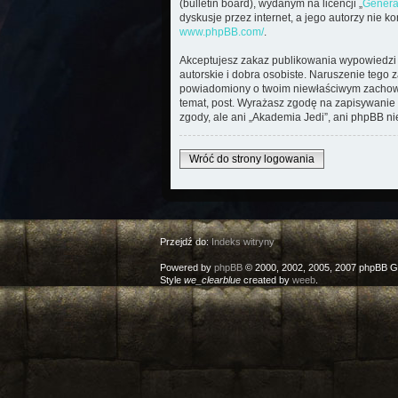
(bulletin board), wydanym na licencji „
Genera
dyskusje przez internet, a jego autorzy nie 
www.phpBB.com/
.
Akceptujesz zakaz publikowania wypowiedzi 
autorskie i dobra osobiste. Naruszenie tego 
powiadomiony o twoim niewłaściwym zachowan
temat, post. Wyrażasz zgodę na zapisywanie 
zgody, ale ani „Akademia Jedi”, ani phpBB n
Wróć do strony logowania
Przejdź do:
Indeks witryny
Powered by
phpBB
© 2000, 2002, 2005, 2007 phpBB G
Style
we_clearblue
created by
weeb
.