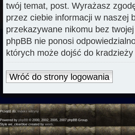
twój temat, post. Wyrażasz zgod
przez ciebie informacji w naszej 
przekazywane nikomu bez twojej z
phpBB nie ponosi odpowiedzialno
których może dojść do kradzieży
Wróć do strony logowania
Przejdź do:
Indeks witryny
Powered by
phpBB
© 2000, 2002, 2005, 2007 phpBB Group.
Style
we_clearblue
created by
weeb
.