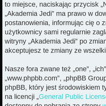
to miejsce, naciskając przycisk „
„Akademia Jedi” ma prawo w dow
postanowienia, informując cię o 
użytkownicy sami regularnie zagl
witryny „Akademia Jedi” po zmia
akceptujesz te zmiany ze wszel
Nasze fora zwane też „one”, „ich”
„www.phpbb.com”, „phpBB Group”
phpBB, który jest środowiskiem t
na licencji „
General Public Licens
dostępny do pobrania ze strony