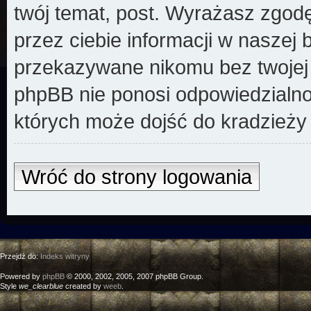
twój temat, post. Wyrażasz zgod
przez ciebie informacji w naszej 
przekazywane nikomu bez twojej z
phpBB nie ponosi odpowiedzialno
których może dojść do kradzieży
Wróć do strony logowania
Przejdź do:
Indeks witryny
Powered by
phpBB
© 2000, 2002, 2005, 2007 phpBB Group.
Style
we_clearblue
created by
weeb
.