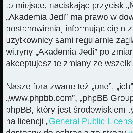
to miejsce, naciskając przycisk „
„Akademia Jedi” ma prawo w dow
postanowienia, informując cię o 
użytkownicy sami regularnie zagl
witryny „Akademia Jedi” po zmia
akceptujesz te zmiany ze wszel
Nasze fora zwane też „one”, „ich”
„www.phpbb.com”, „phpBB Group”
phpBB, który jest środowiskiem t
na licencji „
General Public Licens
dostępny do pobrania ze strony