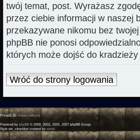
twój temat, post. Wyrażasz zgod
przez ciebie informacji w naszej 
przekazywane nikomu bez twojej z
phpBB nie ponosi odpowiedzialno
których może dojść do kradzieży
Wróć do strony logowania
Przejdź do:
Indeks witryny
Powered by
phpBB
© 2000, 2002, 2005, 2007 phpBB Group.
Style
we_clearblue
created by
weeb
.