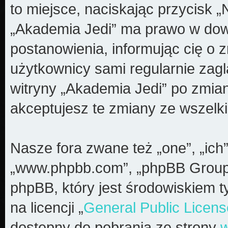
to miejsce, naciskając przycisk „
„Akademia Jedi” ma prawo w dow
postanowienia, informując cię o 
użytkownicy sami regularnie zagl
witryny „Akademia Jedi” po zmia
akceptujesz te zmiany ze wszel
Nasze fora zwane też „one”, „ich”
„www.phpbb.com”, „phpBB Group”
phpBB, który jest środowiskiem t
na licencji „
General Public Licens
dostępny do pobrania ze strony