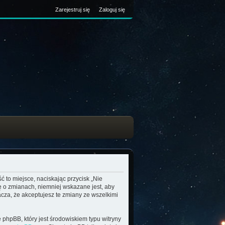
Zarejestruj się
Zaloguj się
ć to miejsce, naciskając przycisk „Nie
ę o zmianach, niemniej wskazane jest, aby
cza, że akceptujesz te zmiany ze wszelkimi
 phpBB, który jest środowiskiem typu witryny