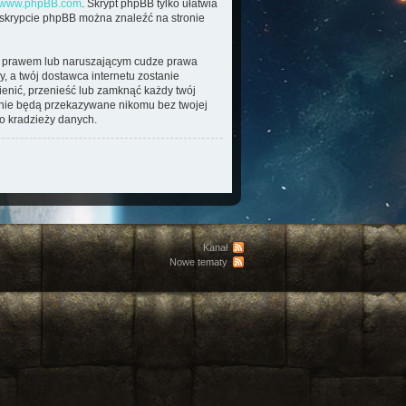
www.phpBB.com
. Skrypt phpBB tylko ułatwia
o skrypcie phpBB można znaleźć na stronie
im prawem lub naruszającym cudze prawa
, a twój dostawca internetu zostanie
enić, przenieść lub zamknąć każdy twój
e nie będą przekazywane nikomu bez twojej
o kradzieży danych.
Kanał
Nowe tematy