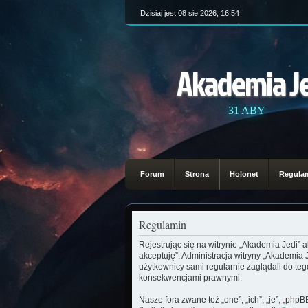
Dzisiaj jest 08 sie 2026, 16:54
Akademia J
31 ABY
Forum
Strona
Holonet
Regula
Regulamin
Rejestrując się na witrynie „Akademia Jedi” 
akceptuję”. Administracja witryny „Akademia
użytkownicy sami regularnie zaglądali do te
konsekwencjami prawnymi.
Nasze fora zwane też „one”, „ich”, „je”, „ph