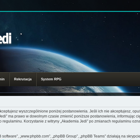
edi
min
Rekrutacja
System RPG
akceptujesz wyszczególnione poniżej postanowienia. Jeśli ich nie akceptujesz, opuś
 Jedi” ma prawo w dowolnym czasie zmienić poniższe postanowienia, informując ci
go regulaminu. Korzystanie z witryny „Akademia Jedi” po zmianach regulaminu ozna
pBB software”, „www.phpbb.com”, „phpBB Group”, „phpBB Teams” działają na skrypcie