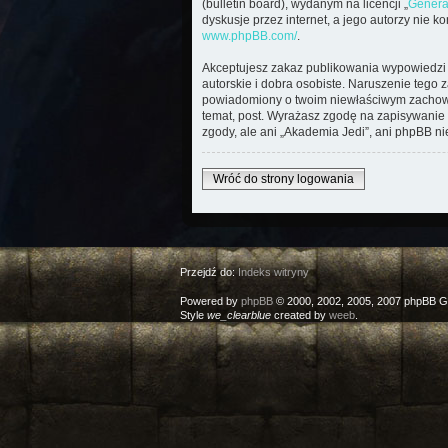
(bulletin board), wydanym na licencji „
Genera
dyskusje przez internet, a jego autorzy nie 
www.phpBB.com/
.
Akceptujesz zakaz publikowania wypowiedzi 
autorskie i dobra osobiste. Naruszenie tego 
powiadomiony o twoim niewłaściwym zachowan
temat, post. Wyrażasz zgodę na zapisywanie 
zgody, ale ani „Akademia Jedi”, ani phpBB n
Wróć do strony logowania
Przejdź do:
Indeks witryny
Powered by
phpBB
© 2000, 2002, 2005, 2007 phpBB G
Style
we_clearblue
created by
weeb
.