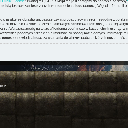
l Public License
” zwanej też „GPL”. Skrypt ten jest dostępny do pobrania ze strony
kontrolują tekstów zamieszczanych w internecie za jego pomocą. Więcej informacji 
o charakterze obraźliwym, oszczerczym, propagującym treści niezgodne z polsk
zakazu może skutkować dla ciebie całkowitym zablokowaniem dostępu do tej witryny
iu. Wyrażasz zgodę na to, że „Akademia Jedi” może w każdej chwili usunąć, zmi
wszystkich podanych przez ciebie informacji w naszej bazie danych. Informacje t
ie ponosi odpowiedzialności za włamania do witryny, podczas których może dojść d
roup.