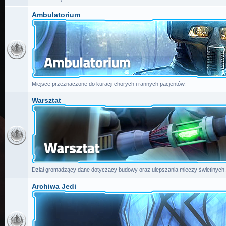
Ambulatorium
Miejsce przeznaczone do kuracji chorych i rannych pacjentów.
Warsztat
Dział gromadzący dane dotyczący budowy oraz ulepszania mieczy świetlnych.
Archiwa Jedi