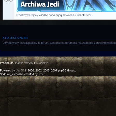
Dział zawierający wiedzę dotyczącą szkolenia i filozofii Jedi.
KTO JEST ONLINE
Użytkownicy przeglądający to forum: Obecnie na forum nie ma żadnego zarejestrowanego
Przejdź do:
Indeks witryny
›
Akademia
Powered by
phpBB
© 2000, 2002, 2005, 2007 phpBB Group.
Style
we_clearblue
created by
weeb
.