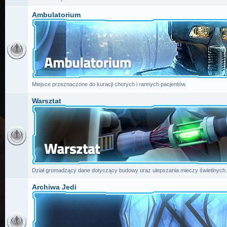
Ambulatorium
Miejsce przeznaczone do kuracji chorych i rannych pacjentów.
Warsztat
Dział gromadzący dane dotyczący budowy oraz ulepszania mieczy świetlnych.
Archiwa Jedi