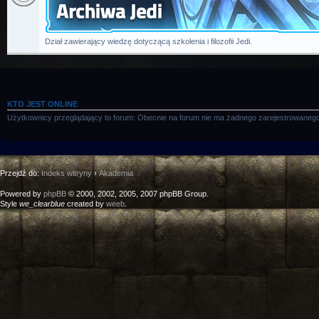
Dział zawierający wiedzę dotyczącą szkolenia i filozofii Jedi.
KTO JEST ONLINE
Użytkownicy przeglądający to forum: Obecnie na forum nie ma żadnego zarejestrowanego
Przejdź do:
Indeks witryny
›
Akademia
Powered by
phpBB
© 2000, 2002, 2005, 2007 phpBB Group.
Style
we_clearblue
created by
weeb
.