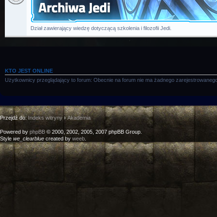
Dział zawierający wiedzę dotyczącą szkolenia i filozofii Jedi.
KTO JEST ONLINE
Użytkownicy przeglądający to forum: Obecnie na forum nie ma żadnego zarejestrowanego
Przejdź do:
Indeks witryny
›
Akademia
Powered by
phpBB
© 2000, 2002, 2005, 2007 phpBB Group.
Style
we_clearblue
created by
weeb
.