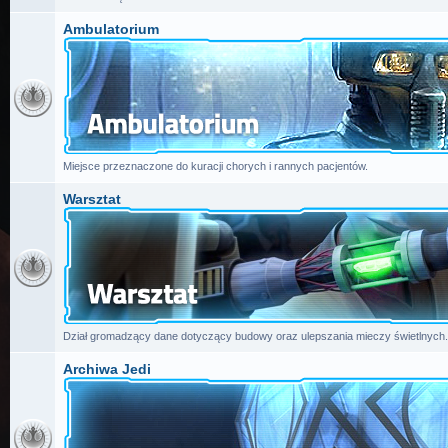
Ambulatorium
Miejsce przeznaczone do kuracji chorych i rannych pacjentów.
Warsztat
Dział gromadzący dane dotyczący budowy oraz ulepszania mieczy świetlnych.
Archiwa Jedi