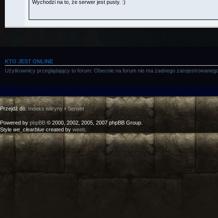
KTO JEST ONLINE
Użytkownicy przeglądający to forum: Obecnie na forum nie ma żadnego zarejestrowanego
Przejdź do:
Indeks witryny
›
Serwer
Powered by
phpBB
© 2000, 2002, 2005, 2007 phpBB Group.
Style
we_clearblue
created by
weeb
.