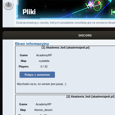
Dział gromadzący zasoby, których posiadanie umożliwia grę na serwerze Akad
DISCORD
Ekran informacyjny