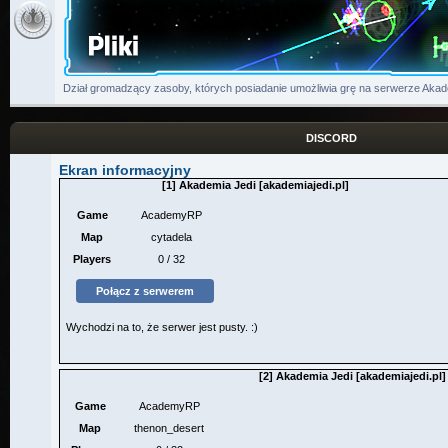
Dział gromadzący zasoby, których posiadanie umożliwia grę na serwerze Akad
DISCORD
Ekran informacyjny