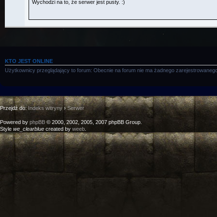
KTO JEST ONLINE
Użytkownicy przeglądający to forum: Obecnie na forum nie ma żadnego zarejestrowanego
Przejdź do:
Indeks witryny
›
Serwer
Powered by
phpBB
© 2000, 2002, 2005, 2007 phpBB Group.
Style
we_clearblue
created by
weeb
.