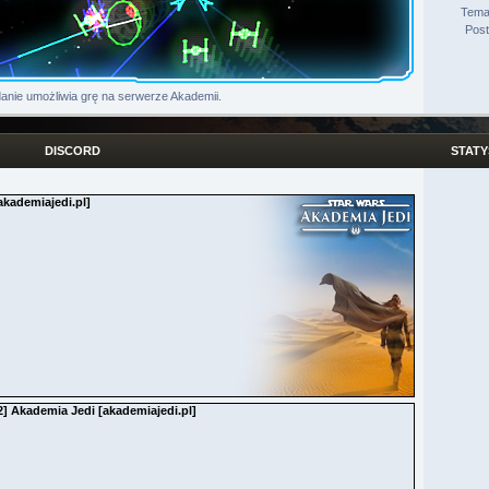
Tema
Pos
anie umożliwia grę na serwerze Akademii.
DISCORD
STATY