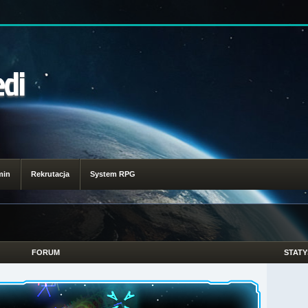
edi
min
Rekrutacja
System RPG
FORUM
STATY