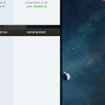
ty:
2
21 paź 2022, 22:10
ty:
8
autor:
Shadaia
STYKI
OSTATNI POST