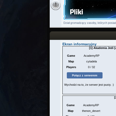
Dział gromadzący zasoby, których posiad
Ekran informacyjny