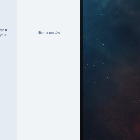
ty:
0
Nie ma postów
ty:
0