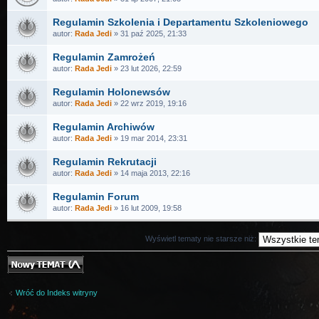
Regulamin Szkolenia i Departamentu Szkoleniowego
autor:
Rada Jedi
» 31 paź 2025, 21:33
Regulamin Zamrożeń
autor:
Rada Jedi
» 23 lut 2026, 22:59
Regulamin Holonewsów
autor:
Rada Jedi
» 22 wrz 2019, 19:16
Regulamin Archiwów
autor:
Rada Jedi
» 19 mar 2014, 23:31
Regulamin Rekrutacji
autor:
Rada Jedi
» 14 maja 2013, 22:16
Regulamin Forum
autor:
Rada Jedi
» 16 lut 2009, 19:58
Wyświetl tematy nie starsze niż:
Nowy temat
Wróć do Indeks witryny