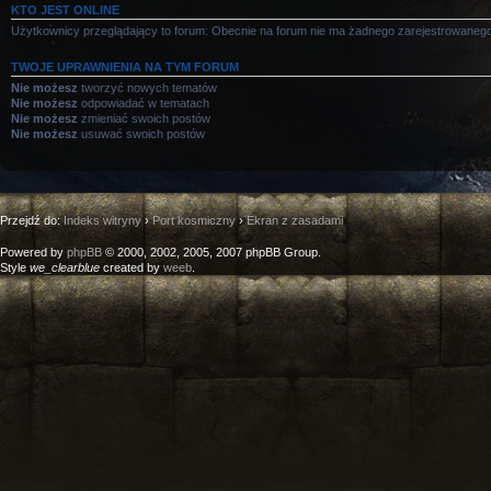
KTO JEST ONLINE
Użytkownicy przeglądający to forum: Obecnie na forum nie ma żadnego zarejestrowanego
TWOJE UPRAWNIENIA NA TYM FORUM
Nie możesz
tworzyć nowych tematów
Nie możesz
odpowiadać w tematach
Nie możesz
zmieniać swoich postów
Nie możesz
usuwać swoich postów
Przejdź do:
Indeks witryny
›
Port kosmiczny
›
Ekran z zasadami
Powered by
phpBB
© 2000, 2002, 2005, 2007 phpBB Group.
Style
we_clearblue
created by
weeb
.