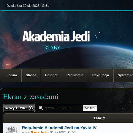
Dzisiaj jest 10 sie 2026, 11:31
Akademia Jedi
31 ABY
Forum
Strona
Holonet
Regulamin
Rekrutacja
System 
Ekran z zasadami
Nowy temat
TEMATY
Regulamin Akademii Jedi na Yavin IV
autor:
Rada Jedi
» 31 lip 2007, 21:03