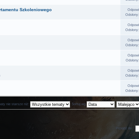
artamentu Szkoleniowego
Odpowi
Odsłony
Odpowi
Odsłony
Odpowi
Odsłony
Odpowi
Odsłony
Odpowi
6
Odsłony
Odpowi
Odsłony
aty nie starsze niż:
Sortuj wg
Przejdź do: