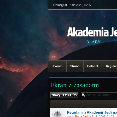
Dzisiaj jest 07 sie 2026, 15:05
Akademia J
31 ABY
Forum
Strona
Holonet
Regula
Ekran z zasadami
Nowy temat
Regulamin Akademii Jedi na
autor:
Rada Jedi
» 31 lip 2007, 21:03