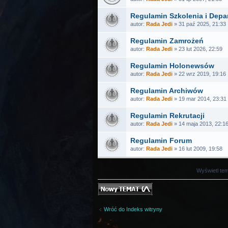
Regulamin Szkolenia i Dep
autor:
Rada Jedi
» 31 paź 2025, 21:33
Regulamin Zamrożeń
autor:
Rada Jedi
» 23 lut 2026, 22:59
Regulamin Holonewsów
autor:
Rada Jedi
» 22 wrz 2019, 19:16
Regulamin Archiwów
autor:
Rada Jedi
» 19 mar 2014, 23:31
Regulamin Rekrutacji
autor:
Rada Jedi
» 14 maja 2013, 22:1
Regulamin Forum
autor:
Rada Jedi
» 16 lut 2009, 19:58
Wyświetl tem
Nowy temat
Wróć do Indeks witryny