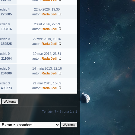
edzi:
4
22 lip 2026, 19:30
:
273685
autor:
Rada Jedi
edzi:
0
23 lut 2026, 22:59
:
190816
autor:
Rada Jedi
edzi:
0
22 wrz 2019, 19:16
:
359525
autor:
Rada Jedi
edzi:
0
19 mar 2014, 23:31
:
211004
autor:
Rada Jedi
edzi:
0
14 maja 2013, 22:16
:
234000
autor:
Rada Jedi
edzi:
3
21 mar 2013, 15:09
:
409273
autor:
Rada Jedi
Tematy: 7 • Strona
1
z
1