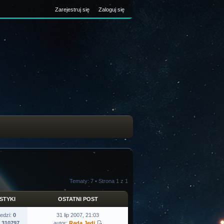
Zarejestruj się
Zaloguj się
Tematy: 7 • Strona
1
z
1
STYKI
OSTATNI POST
edzi:
0
31 lip 2007, 21:03
:
310797
autor:
Rada Jedi