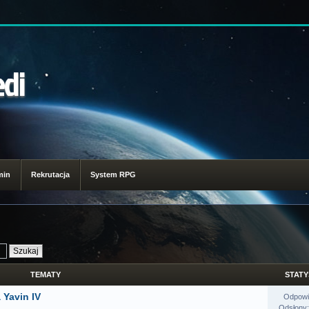
edi
min
Rekrutacja
System RPG
TEMATY
STATY
 Yavin IV
Odpowi
Odsłony