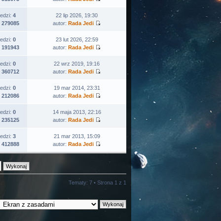
edzi:
4
22 lip 2026, 19:30
:
279085
autor:
Rada Jedi
edzi:
0
23 lut 2026, 22:59
:
191943
autor:
Rada Jedi
edzi:
0
22 wrz 2019, 19:16
:
360712
autor:
Rada Jedi
edzi:
0
19 mar 2014, 23:31
:
212086
autor:
Rada Jedi
edzi:
0
14 maja 2013, 22:16
:
235125
autor:
Rada Jedi
edzi:
3
21 mar 2013, 15:09
:
412888
autor:
Rada Jedi
Tematy: 7 • Strona
1
z
1