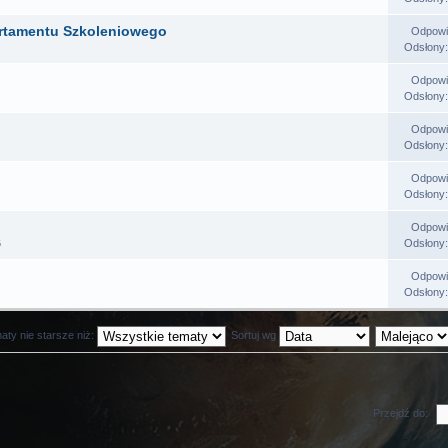
artamentu Szkoleniowego
Odpowi
Odsłony
Odpowi
Odsłony
Odpowi
Odsłony
Odpowi
Odsłony
Odpowi
6
Odsłony
Odpowi
Odsłony
aty nie starsze niż:
Sortuj wg
Przejdź do: