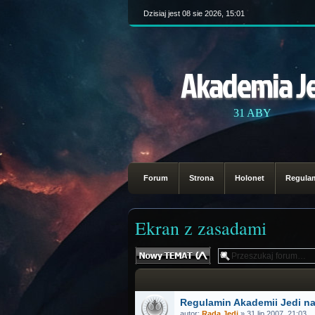
Dzisiaj jest 08 sie 2026, 15:01
Akademia J
31 ABY
Forum
Strona
Holonet
Regula
Ekran z zasadami
Nowy temat
Regulamin Akademii Jedi na
autor:
Rada Jedi
» 31 lip 2007, 21:03