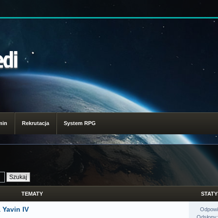
edi
min
Rekrutacja
System RPG
TEMATY
STATY
 Yavin IV
Odpowi
Odsłony