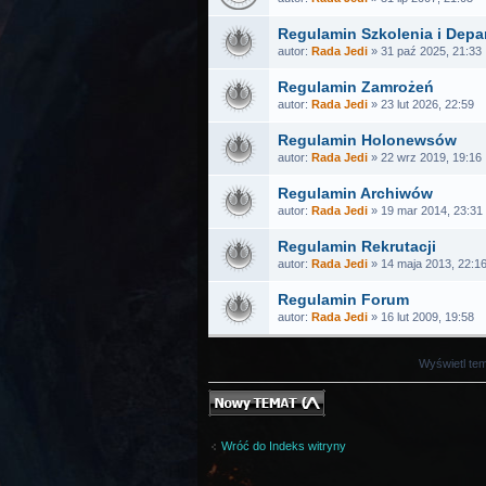
Regulamin Szkolenia i Dep
autor:
Rada Jedi
» 31 paź 2025, 21:33
Regulamin Zamrożeń
autor:
Rada Jedi
» 23 lut 2026, 22:59
Regulamin Holonewsów
autor:
Rada Jedi
» 22 wrz 2019, 19:16
Regulamin Archiwów
autor:
Rada Jedi
» 19 mar 2014, 23:31
Regulamin Rekrutacji
autor:
Rada Jedi
» 14 maja 2013, 22:1
Regulamin Forum
autor:
Rada Jedi
» 16 lut 2009, 19:58
Wyświetl tem
Nowy temat
Wróć do Indeks witryny