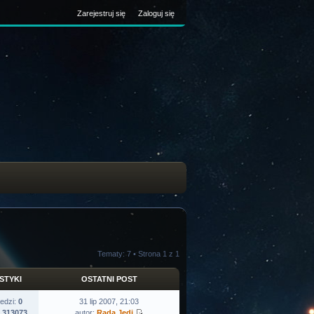
Zarejestruj się
Zaloguj się
Tematy: 7 • Strona
1
z
1
STYKI
OSTATNI POST
edzi:
0
31 lip 2007, 21:03
:
313073
autor:
Rada Jedi