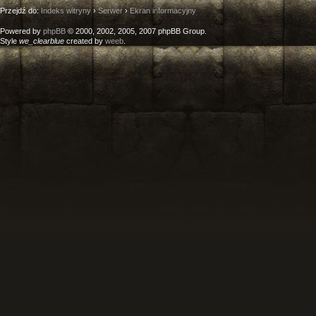
Przejdź do:
Indeks witryny
›
Serwer
›
Ekran informacyjny
Powered by
phpBB
© 2000, 2002, 2005, 2007 phpBB Group.
Style
we_clearblue
created by
weeb
.