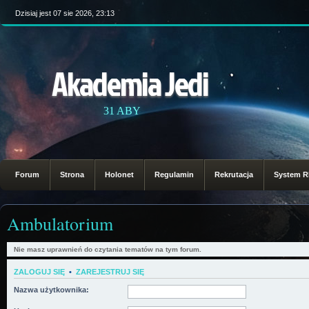
Dzisiaj jest 07 sie 2026, 23:13
Akademia Jedi
31 ABY
Forum
Strona
Holonet
Regulamin
Rekrutacja
System 
Ambulatorium
Nie masz uprawnień do czytania tematów na tym forum.
ZALOGUJ SIĘ
•
ZAREJESTRUJ SIĘ
Nazwa użytkownika: