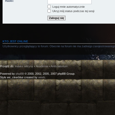
Hasło:
Loguj mnie automatycznie
Ukryj mój status podczas tej sesji
KTO JEST ONLINE
Użytkownicy przeglądający to forum: Obecnie na forum nie ma żadnego zarejestrowanego
Przejdź do:
Indeks witryny
›
Akademia
›
Ambulatorium
Powered by
phpBB
© 2000, 2002, 2005, 2007 phpBB Group.
Style
we_clearblue
created by
weeb
.