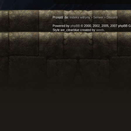
Przejdź do:
Indeks witryny
›
Serwer
›
Discord
Powered by
phpBB
© 2000, 2002, 2005, 2007 phpBB G
Style
we_clearblue
created by
weeb
.