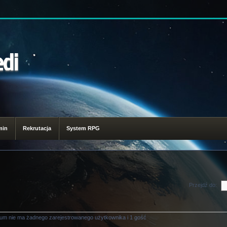
edi
min
Rekrutacja
System RPG
Przejdź do:
rum nie ma żadnego zarejestrowanego użytkownika i 1 gość